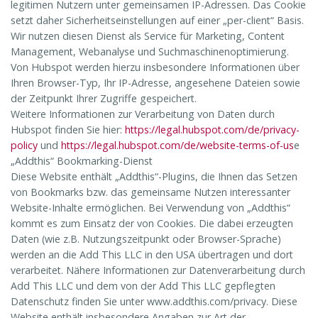
legitimen Nutzern unter gemeinsamen IP-Adressen. Das Cookie
setzt daher Sicherheitseinstellungen auf einer „per-client“ Basis.
Wir nutzen diesen Dienst als Service für Marketing, Content
Management, Webanalyse und Suchmaschinenoptimierung.
Von Hubspot werden hierzu insbesondere Informationen über
Ihren Browser-Typ, Ihr IP-Adresse, angesehene Dateien sowie
der Zeitpunkt Ihrer Zugriffe gespeichert.
Weitere Informationen zur Verarbeitung von Daten durch
Hubspot finden Sie hier:
https://legal.hubspot.com/de/privacy-
policy
und
https://legal.hubspot.com/de/website-terms-of-us
e
„Addthis“ Bookmarking-Dienst
Diese Website enthält „Addthis“-Plugins, die Ihnen das Setzen
von Bookmarks bzw. das gemeinsame Nutzen interessanter
Website-Inhalte ermöglichen. Bei Verwendung von „Addthis“
kommt es zum Einsatz der von Cookies. Die dabei erzeugten
Daten (wie z.B. Nutzungszeitpunkt oder Browser-Sprache)
werden an die Add This LLC in den USA übertragen und dort
verarbeitet. Nähere Informationen zur Datenverarbeitung durch
Add This LLC und dem von der Add This LLC gepflegten
Datenschutz finden Sie unter www.addthis.com/privacy. Diese
Website enthält insbesondere Angaben zur Art der