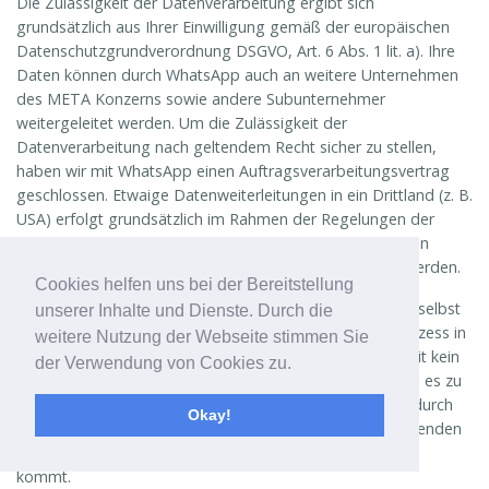
Die Zulässigkeit der Datenverarbeitung ergibt sich
grundsätzlich aus Ihrer Einwilligung gemäß der europäischen
Datenschutzgrundverordnung DSGVO, Art. 6 Abs. 1 lit. a). Ihre
Daten können durch WhatsApp auch an weitere Unternehmen
des META Konzerns sowie andere Subunternehmer
weitergeleitet werden. Um die Zulässigkeit der
Datenverarbeitung nach geltendem Recht sicher zu stellen,
haben wir mit WhatsApp einen Auftragsverarbeitungsvertrag
geschlossen. Etwaige Datenweiterleitungen in ein Drittland (z. B.
USA) erfolgt grundsätzlich im Rahmen der Regelungen der
europäischen Standardvertragsklauseln, die zwischen den
involvierten Partnern jeweils zur Anwendung gebracht werden.
Cookies helfen uns bei der Bereitstellung
Die Speicherdauer Ihre Daten bei WhatsApp können Sie selbst
unserer Inhalte und Dienste. Durch die
festlegen, wenn Sie WhatsApp für Ihren Bewerbungsprozess in
weitere Nutzung der Webseite stimmen Sie
unserem Hause nutzen. Sollten Sie von dieser Möglichkeit kein
der Verwendung von Cookies zu.
Gebrauch machen, ist in jedem Falle sicher gestellt, dass es zu
keiner unbegrenzten Speicherung Ihrer Bewerberdaten durch
Okay!
WhatsApp oder eines anderen, mit WhatsApp kooperierenden
Unternehmens in den USA oder einem anderen Drittland
kommt.