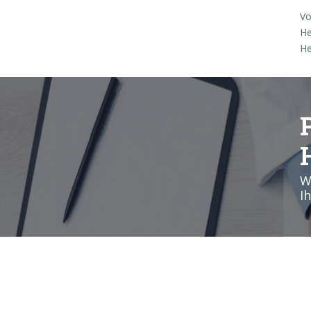
Vo
He
He
W
I