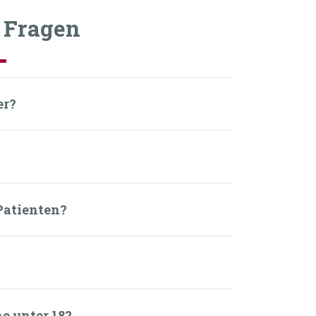
e Fragen
er?
Patienten?
e unter 18?