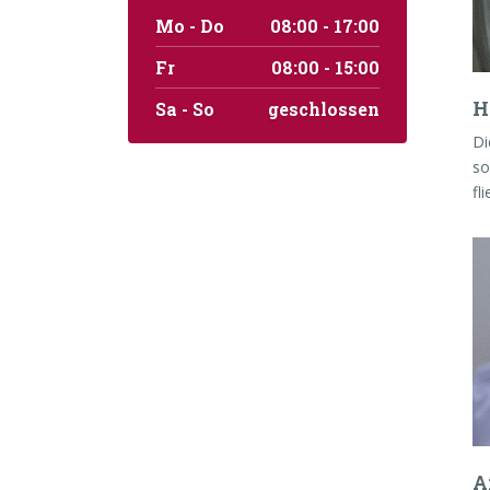
Mo - Do
08:00 - 17:00
Fr
08:00 - 15:00
H
Sa - So
geschlossen
Di
so
fl
A