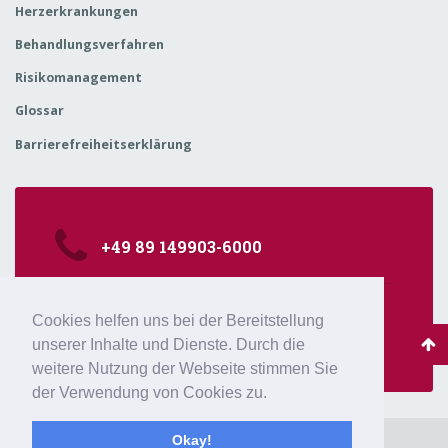
Herzerkrankungen
Behandlungsverfahren
Risikomanagement
Glossar
Barrierefreiheitserklärung
+49 89 149903-6000
kardiologie@isarklinikum.de
Cookies helfen uns bei der Bereitstellung
Sonnenstr. 24-26, 80331 München
unserer Inhalte und Dienste. Durch die
weitere Nutzung der Webseite stimmen Sie
der Verwendung von Cookies zu.
Okay!
Impressum