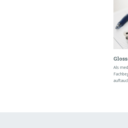
Gloss
Als medi
Fachbeg
auftauc